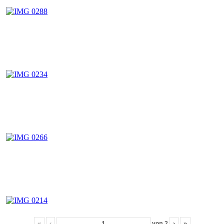
«
‹
von
2
›
»