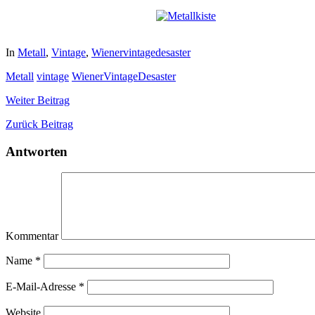
In
Metall
,
Vintage
,
Wienervintagedesaster
Metall
vintage
WienerVintageDesaster
Weiter
Beitrag
Zurück
Beitrag
Antworten
Kommentar
Name
*
E-Mail-Adresse
*
Website