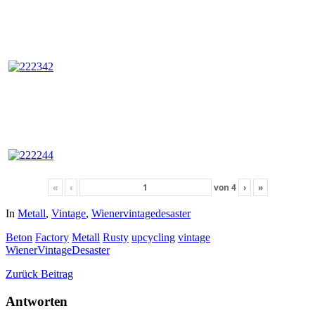
«
‹
von
4
›
»
In
Metall
,
Vintage
,
Wienervintagedesaster
Beton
Factory
Metall
Rusty
upcycling
vintage
WienerVintageDesaster
Zurück
Beitrag
Antworten